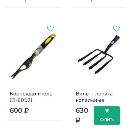
сталь) кованные
Корнеудалитель
Вилы - лопата
JD-6052J
копальные
алюминий
600
630
пластиковая
ручка САДОВИТА
КУПИТЬ
(100)