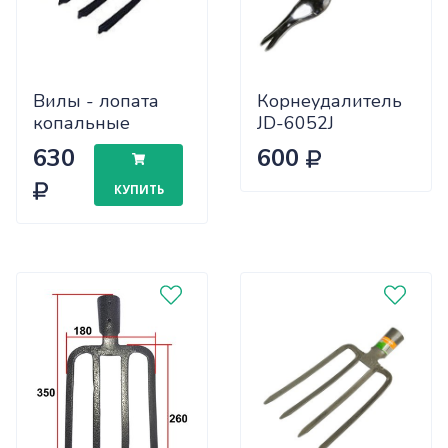
Вилы - лопата
Корнеудалитель
копальные
JD-6052J
алюминий
630
600
пластиковая
ручка САДОВИТА
КУПИТЬ
(100)