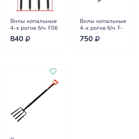
Вилы копальные
Вилы копальные
4-х рогие б/ч. F06
4-х рогие б/ч. F-
108 (рельсовая
840
750
сталь) кованные