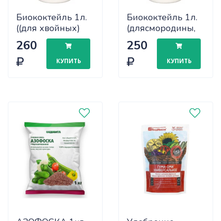
Биококтейль 1л.
Биококтейль 1л.
((для хвойных)
(длясмородины,
х14
крыжовника,
260
250
жимолости) х14
КУПИТЬ
КУПИТЬ