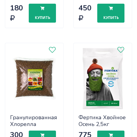
перцев,
микробиологический
180
450
баклажанов 1кг
препарат
(30шт)
(гранулированный)
КУПИТЬ
КУПИТЬ
– 0,8 кг
Гранулированная
Фертика Хвойное
Хлорелла
Осень 2,5кг
(цеолит+хлорелла)
х10/400
300
775