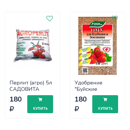
Перлит (агро) 5л
Удобрение
САДОВИТА
"Буйские
х10/300
удобрения" ОМУ
180
180
для клубники и
земляники 1кг
КУПИТЬ
КУПИТЬ