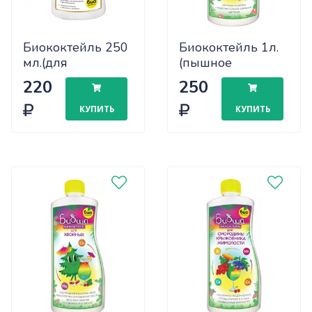
Биококтейль 250
Биококтейль 1л.
мл.(для
(пышное
антуриума) х32
цветение() х14
220
250
КУПИТЬ
КУПИТЬ