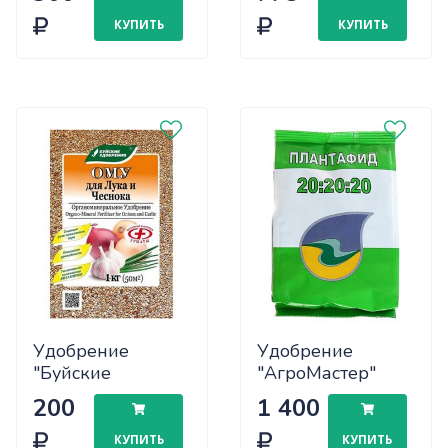
2л. БС х15
КУПИТЬ
КУПИТЬ
Удобрение
Удобрение
"Буйские
"АгроМастер"
удобрения" ОМУ
Плантафид 20-
200
1 400
для лука и
20-20 1кг
чеснока 1кг
КУПИТЬ
КУПИТЬ