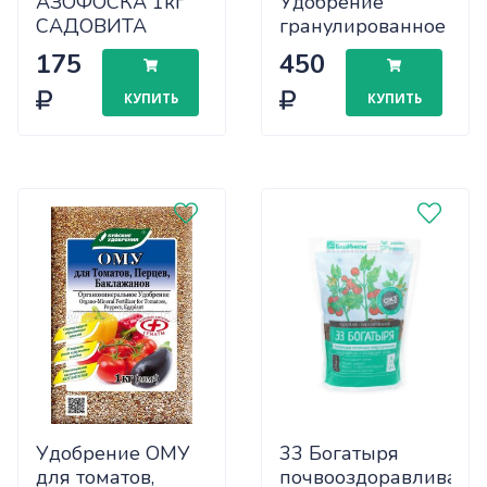
АЗОФОСКА 1кг
Удобрение
САДОВИТА
гранулированное
х15/1050
Гуми-Оми
175
450
Универсальное–
0,8 кг
КУПИТЬ
КУПИТЬ
Удобрение ОМУ
33 Богатыря
для томатов,
почвооздоравливаю