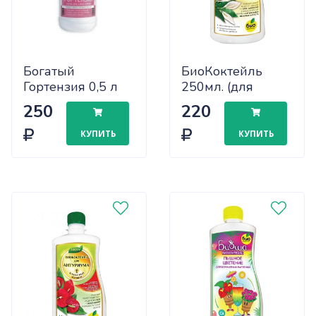
Богатый
БиоКоктейль
Гортензия 0,5 л
250мл. (для
/14 шт
спатифиллума)
250
220
х32
КУПИТЬ
КУПИТЬ