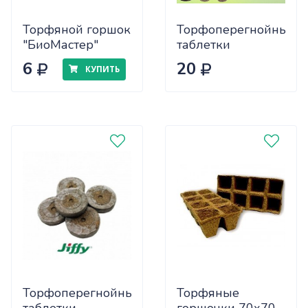
Торфяной горшок
Торфоперегнойные
"БиоМастер"
таблетки
10х9см 1шт
Джифи-7 (44мм)
6
20
КУПИТЬ
Торфоперегнойные
Торфяные