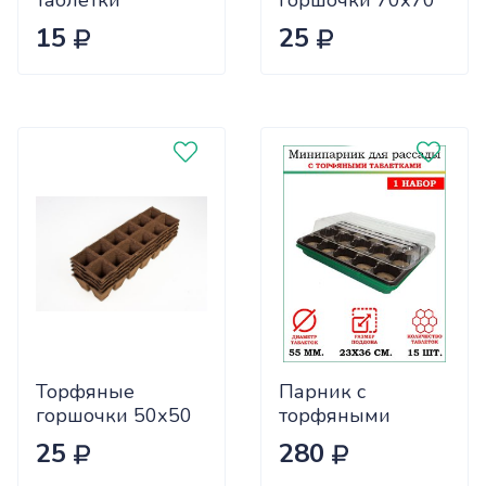
таблетки
горшочки 70х70
Джифи-7 (36мм)
квадратные (цена
15
25
за 8шт) х60
Торфяные
Парник с
горшочки 50х50
торфяными
квадратные (цена
таблетками 41мм
25
280
за 12шт) х120
(комплект 24 таб)