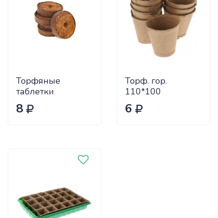
Торфяные
Торф. гор.
таблетки
110*100
Ellepress 36 мм.
8
6
(1500 шт.)