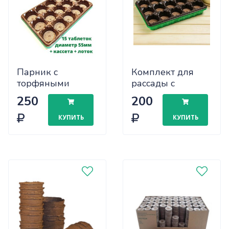
Парник с
Комплект для
торфяными
рассады с
таблетками 55мм
торф.табл.55мм
250
200
(комплект 15 таб)
15таблет
(12)
(кассета+лоток)
КУПИТЬ
КУПИТЬ
х15