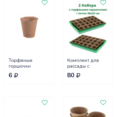
Торфяные
Комплект для
горшочки
рассады с
100х110 (х150)
торф.горш. 50*50
6
80
+лоток (15шт)