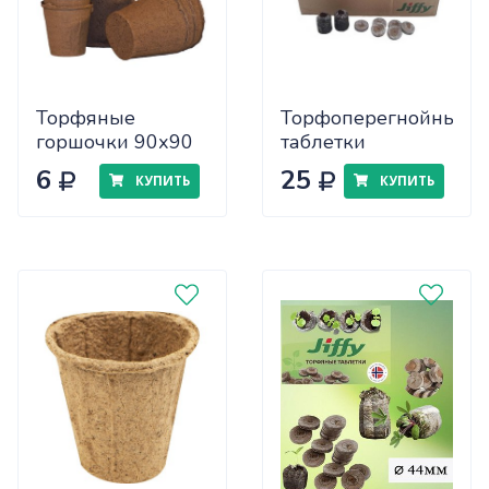
Торфяные
Торфоперегнойные
горшочки 90х90
таблетки
круг х200
Джифи-7 (41мм)
6
25
КУПИТЬ
КУПИТЬ