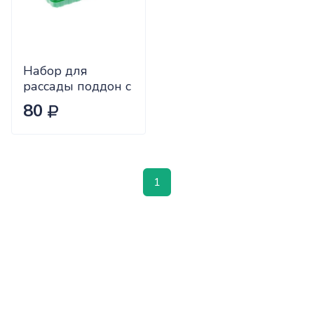
Набор для
рассады поддон с
торфяными
80
горшочками 24шт
50*50 х15
1