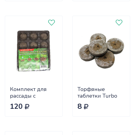
(15)
Комплект для
Торфяные
рассады с
таблетки Turbo
торф.табл.41мм
24 мм.
120
8
12таблеток (44)