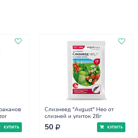
раканов
Слизнеед "Avgust" Нео от
zor
слизней и улиток 28г
50
КУПИТЬ
КУПИТЬ