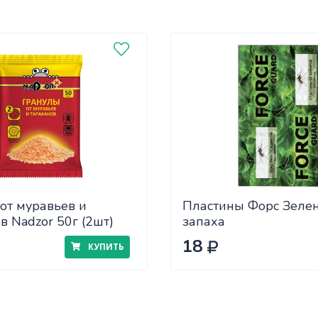
от муравьев и
Пластины Форс Зеле
в Nadzor 50г (2шт)
запаха
18
КУПИТЬ