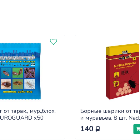
 от тарак., мур.,блох,
Борные шарики от та
EUROGUARD х50
и муравьев, 8 шт. Nad
140