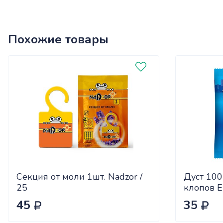
Похожие товары
Секция от моли 1шт. Nadzor /
Дуст 100г
25
клопов 
45
35