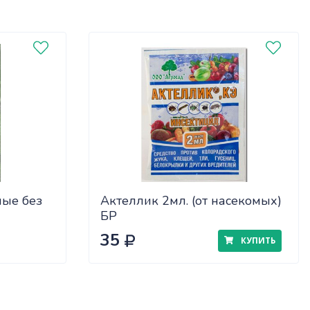
ные без
Актеллик 2мл. (от насекомых)
БР
35
КУПИТЬ