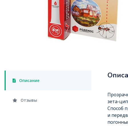
Опис
Описание
Прозрачн
Отзывы
зета-цип
Способ п
и передв
погонный