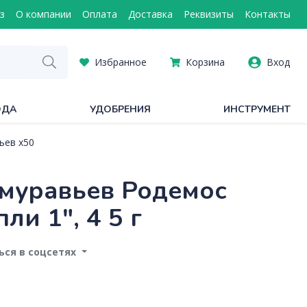
з
О компании
Оплата
Доставка
Реквизиты
Контакты
Избранное
Корзина
Вход
ОДА
УДОБРЕНИЯ
ИНСТРУМЕНТ
ьев х50
 муравьев Родемос
и 1", 4 5 г
ся в соцсетях