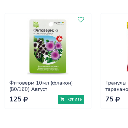
Фитоверм 10мл (флакон)
Гранулы 
(80/160) Август
таракано
125
75
КУПИТЬ