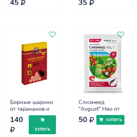
45
35
EUROGUARD х50
Борные шарики
Слизнеед
от тараканов и
"Avgust" Нео от
муравьев, 8 шт.
слизней и улиток
140
50
КУПИТЬ
Nadzor
28г
КУПИТЬ