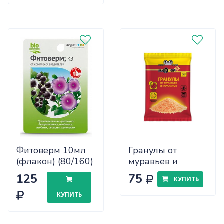
Фитоверм 10мл
Гранулы от
(флакон) (80/160)
муравьев и
Август
тараканов Nadzor
125
75
КУПИТЬ
50г (2шт)
КУПИТЬ