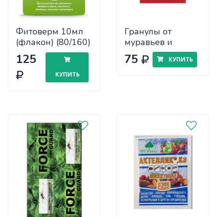
Фитоверм 10мл
Гранулы от
(флакон) (80/160)
муравьев и
Август
тараканов Nadzor
125
75
КУПИТЬ
50г (2шт)
КУПИТЬ