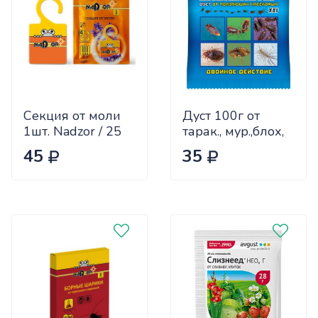
Секция от моли
Дуст 100г от
1шт. Nadzor / 25
тарак., мур.,блох,
клопов
45
35
EUROGUARD х50