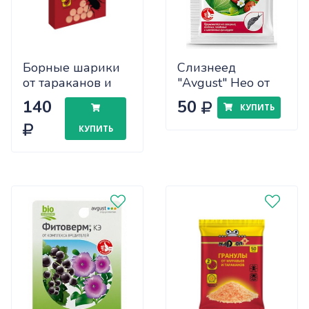
Борные шарики
Слизнеед
от тараканов и
"Avgust" Нео от
муравьев, 8 шт.
слизней и улиток
140
50
КУПИТЬ
Nadzor
28г
КУПИТЬ