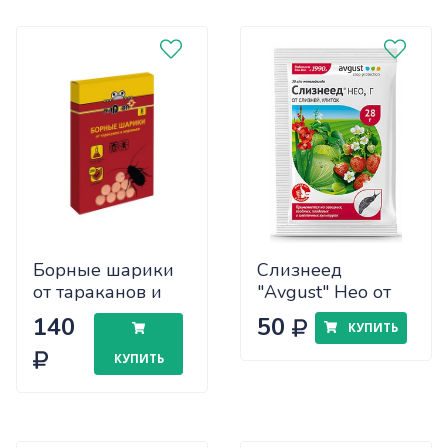
Борные шарики
Слизнеед
от тараканов и
"Avgust" Нео от
муравьев, 8 шт.
слизней и улиток
140
50
КУПИТЬ
Nadzor
28г
КУПИТЬ