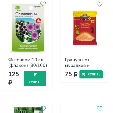
Фитоверм 10мл
Гранулы от
(флакон) (80/160)
муравьев и
Август
тараканов Nadzor
125
75
КУПИТЬ
50г (2шт)
КУПИТЬ