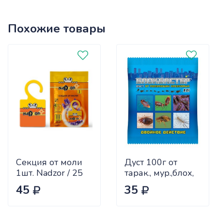
Похожие товары
Секция от моли
Дуст 100г от
1шт. Nadzor / 25
тарак., мур.,блох,
клопов
45
35
EUROGUARD х50