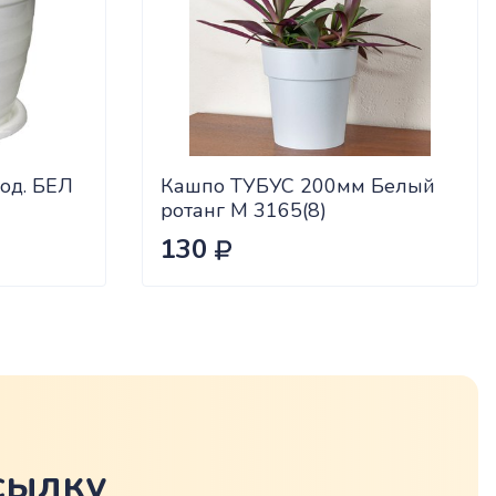
од. БЕЛ
Кашпо ТУБУС 200мм Белый
ротанг М 3165(8)
130
сылку