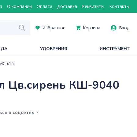
з
О компании
Оплата
Доставка
Реквизиты
Контакты
Избранное
Корзина
Вход
ОДА
УДОБРЕНИЯ
ИНСТРУМЕНТ
МС х16
л Цв.сирень КШ-9040
ся в соцсетях