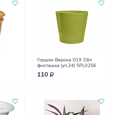
Горшок Верона D19 3,8л
фисташка (уп.24) 5PL0256
110