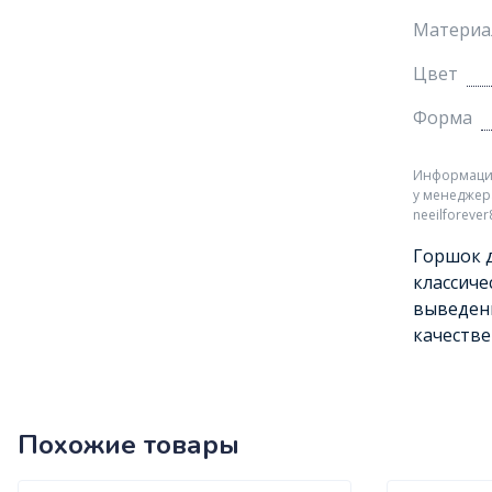
Материа
Цвет
Форма
Информация 
у менеджер
neeilforeve
Горшок д
классиче
выведени
качестве
Похожие товары