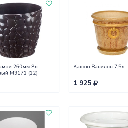
амни 260мм 8л.
Кашпо Вавилон 7,5л
вый М3171 (12)
1 925