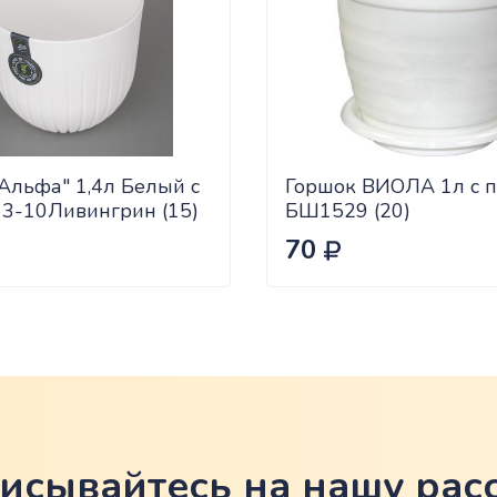
Альфа" 1,4л Белый с
Горшок ВИОЛА 1л с п
13-10Ливингрин (15)
БШ1529 (20)
70
исывайтесь на нашу рас