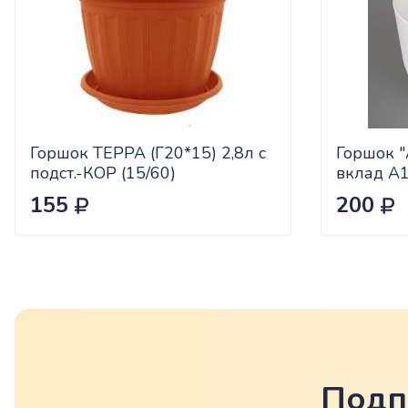
Горшок ТЕРРА (Г20*15) 2,8л с
Горшок "
подст.-КОР (15/60)
вклад А
155
200
Подп