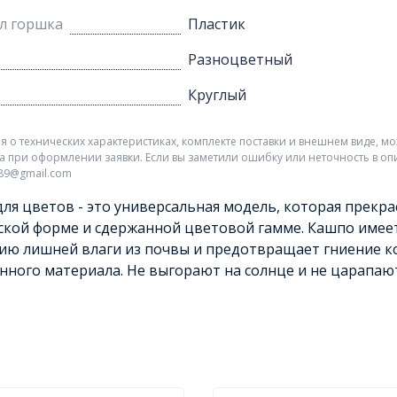
л горшка
Пластик
Разноцветный
Круглый
о технических характеристиках, комплекте поставки и внешнем виде, мо
а при оформлении заявки. Если вы заметили ошибку или неточность в оп
r89@gmail.com
ля цветов - это универсальная модель, которая прекра
ской форме и сдержанной цветовой гамме. Кашпо имеет
ю лишней влаги из почвы и предотвращает гниение к
нного материала. Не выгорают на солнце и не царапают