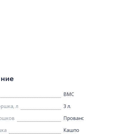
ание
BMC
ршка, л
3 л.
оршков
Прованс
шка
Кашпо