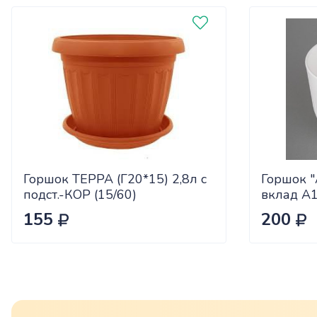
Горшок ТЕРРА (Г20*15) 2,8л с
Горшок "
подст.-КОР (15/60)
вклад А
155
200