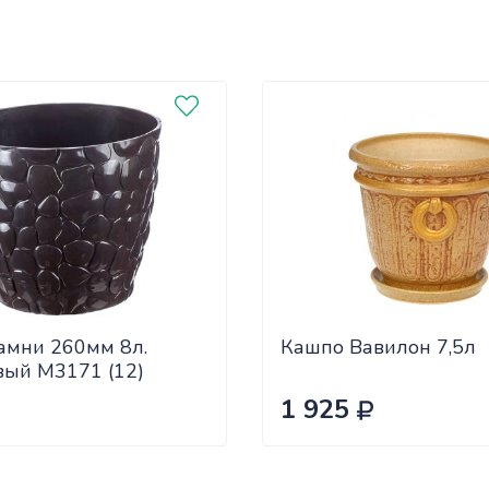
амни 260мм 8л.
Кашпо Вавилон 7,5л
вый М3171 (12)
1 925