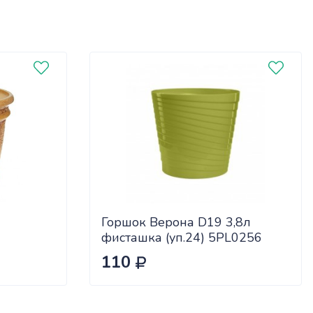
Горшок Верона D19 3,8л
фисташка (уп.24) 5PL0256
110