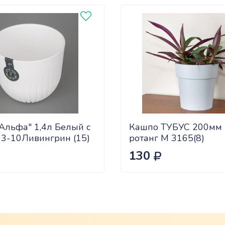
Альфа" 1,4л Белый с
Кашпо ТУБУС 200мм
13-10Ливингрин (15)
ротанг М 3165(8)
130