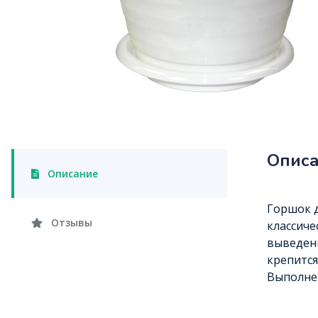
Опис
Описание
Горшок д
Отзывы
классиче
выведени
крепится
Выполнен