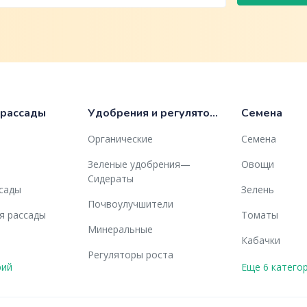
 рассады
Удобрения и регуляторы роста
Семена
Органические
Семена
Зеленые удобрения—
Овощи
Сидераты
ссады
Зелень
Почвоулучшители
я рассады
Томаты
Минеральные
Кабачки
Регуляторы роста
рий
Еще 6 катего