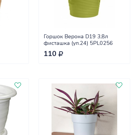
Горшок Верона D19 3,8л
фисташка (уп.24) 5PL0256
110