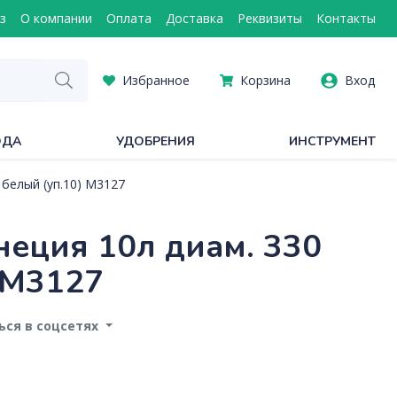
з
О компании
Оплата
Доставка
Реквизиты
Контакты
Избранное
Корзина
Вход
ОДА
УДОБРЕНИЯ
ИНСТРУМЕНТ
белый (уп.10) М3127
неция 10л диам. 330
 М3127
ся в соцсетях