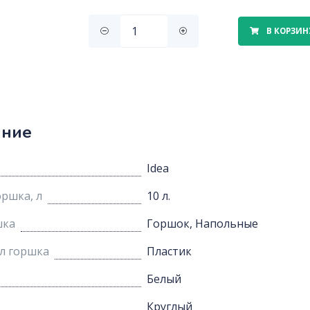
В КОРЗИН
ание
Idea
ршка, л
10 л.
шка
Горшок, Напольные
л горшка
Пластик
Белый
Круглый