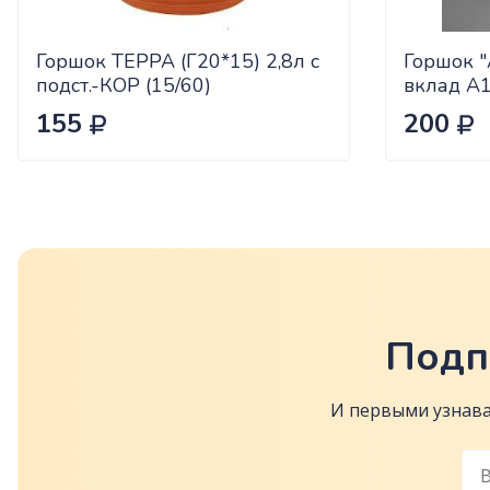
Горшок ТЕРРА (Г20*15) 2,8л с
Горшок "
подст.-КОР (15/60)
вклад А
155
200
Подп
И первыми узнава