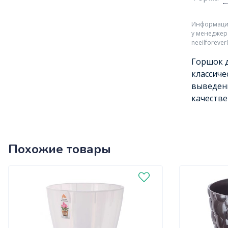
Информация 
у менеджер
neeilforeve
Горшок д
классиче
выведени
качестве
Похожие товары