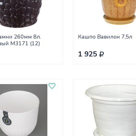
амни 260мм 8л.
Кашпо Вавилон 7,5л
вый М3171 (12)
1 925