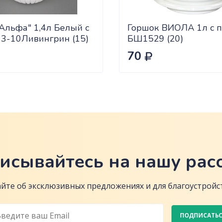
Альфа" 1,4л Белый с
Горшок ВИОЛА 1л с п
13-10Ливингрин (15)
БШ1529 (20)
70
исывайтесь на нашу рас
йте об эксклюзивных предложениях и для благоустройст
ПОДПИСАТЬ