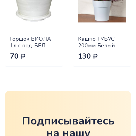
Горшок ВИОЛА
Кашпо ТУБУС
1л с под. БЕЛ
200мм Белый
БШ1529 (20)
ротанг М 3165(8)
70
130
Подписывайтесь
на нашу