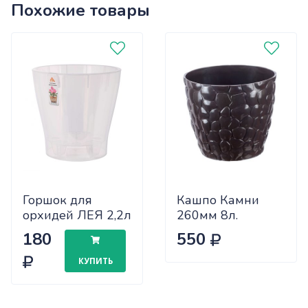
Похожие товары
Горшок для
Кашпо Камни
орхидей ЛЕЯ 2,2л
260мм 8л.
ПРОЗР БШ7883
коричневый
180
550
(20)
М3171 (12)
КУПИТЬ