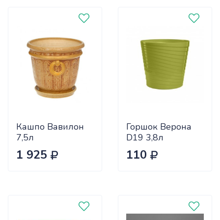
Кашпо Вавилон
Горшок Верона
7,5л
D19 3,8л
фисташка (уп.24)
1 925
110
5PL0256