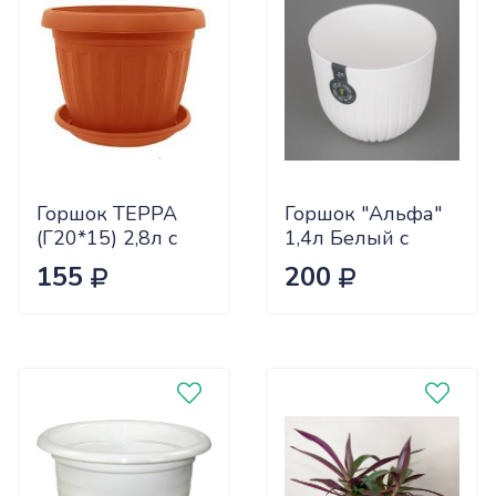
Горшок ТЕРРА
Горшок "Альфа"
(Г20*15) 2,8л с
1,4л Белый с
подст.-КОР
вклад А13-
155
200
(15/60)
10Ливингрин (15)