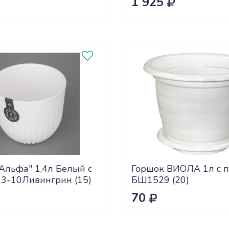
1 925
Альфа" 1,4л Белый с
Горшок ВИОЛА 1л с п
13-10Ливингрин (15)
БШ1529 (20)
70