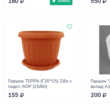
180
550
КУПИТЬ
Горшок ТЕРРА (Г20*15) 2,8л с
Горшок "
подст.-КОР (15/60)
вклад А
155
200