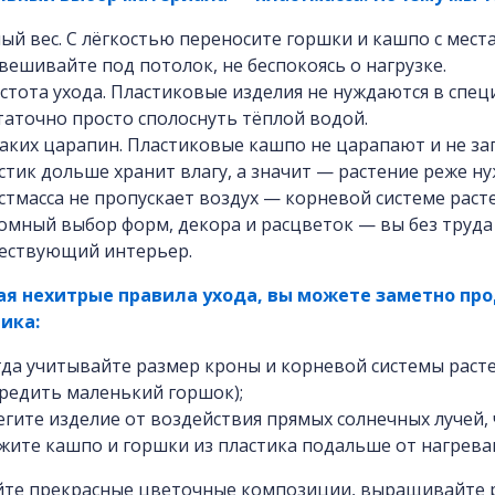
ый вес. С лёгкостью переносите горшки и кашпо с места 
вешивайте под потолок, не беспокоясь о нагрузке.
стота ухода. Пластиковые изделия не нуждаются в спец
таточно просто сполоснуть тёплой водой.
аких царапин. Пластиковые кашпо не царапают и не заг
стик дольше хранит влагу, а значит — растение реже ну
стмасса не пропускает воздух — корневой системе раст
омный выбор форм, декора и расцветок — вы без труда 
ествующий интерьер.
я нехитрые правила ухода, вы можете заметно про
ика:
гда учитывайте размер кроны и корневой системы раст
редить маленький горшок);
егите изделие от воздействия прямых солнечных лучей,
жите кашпо и горшки из пластика подальше от нагрев
те прекрасные цветочные композиции, выращивайте ра