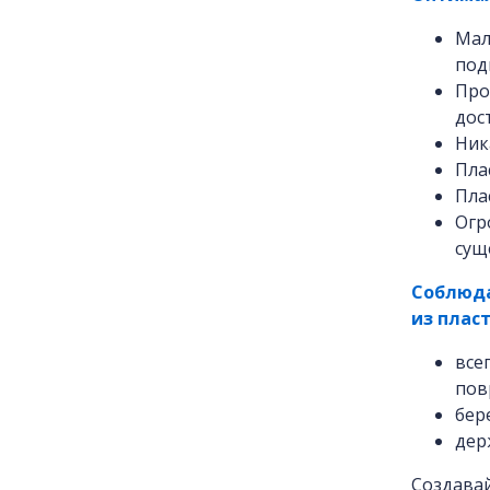
Мал
под
Про
дос
Ник
Пла
Пла
Огр
сущ
Соблюда
из пласт
все
пов
бер
дер
Создавай