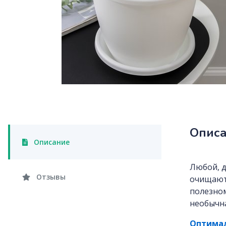
Опис
Описание
Любой, д
Отзывы
очищают
полезном
необычна
Оптимал