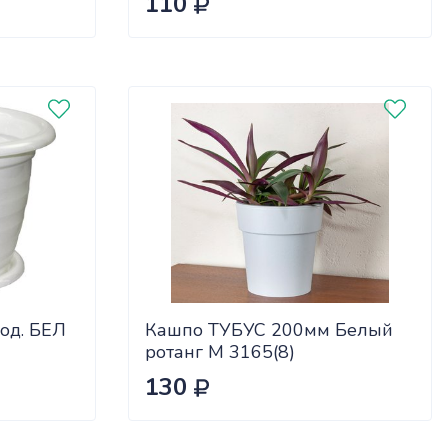
110
од. БЕЛ
Кашпо ТУБУС 200мм Белый
ротанг М 3165(8)
130