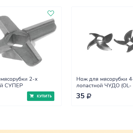
мясорубки 2-х
Нож для мясорубки 4
ой СУПЕР
лопастной ЧУДО (OL-
BA7005В-1)
35
КУПИТЬ