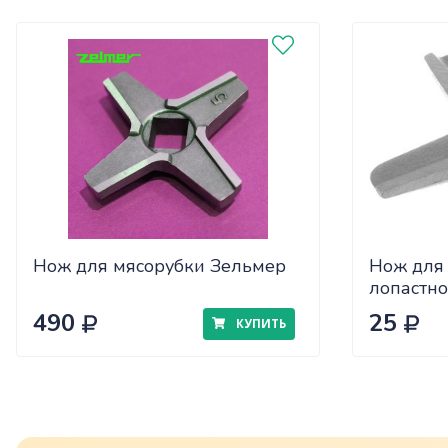
Нож для мясорубки Зельмер
Нож для 
лопастн
490
25
КУПИТЬ