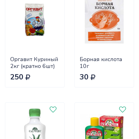
Оргавит Куриный
Борная кислота
2кг (кратно 6шт)
10г
цена за 1шт
Биотехнологии
250
30
х60