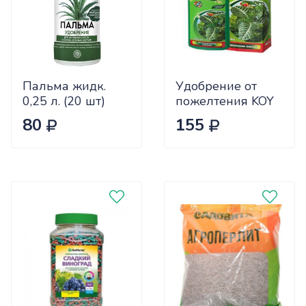
Пальма жидк.
Удобрение от
0,25 л. (20 шт)
пожелтения KOY
REASIL 0.25л СЖ
80
155
х9