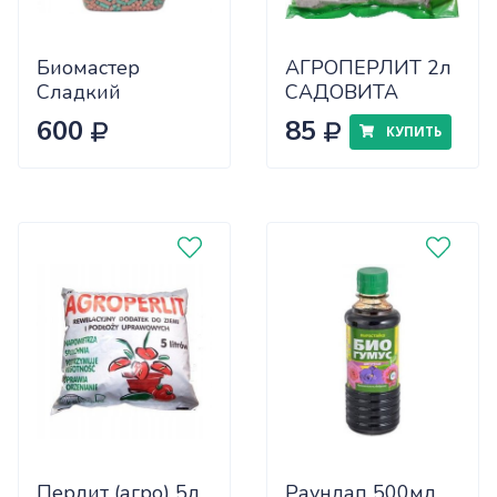
Биомастер
АГРОПЕРЛИТ 2л
Сладкий
САДОВИТА
виноград компл.
600
85
КУПИТЬ
мин. удобрение
1,2 кг
Перлит (агро) 5л
Раундап 500мл