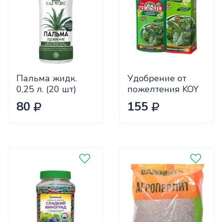
Пальма жидк.
Удобрение от
0,25 л. (20 шт)
пожелтения KOY
REASIL 0.25л СЖ
80
155
х9