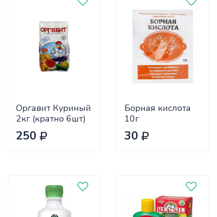
Оргавит Куриный
Борная кислота
2кг (кратно 6шт)
10г
цена за 1шт
Биотехнологии
250
30
х60