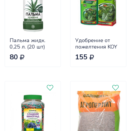
Пальма жидк.
Удобрение от
0,25 л. (20 шт)
пожелтения KOY
REASIL 0.25л СЖ
80
155
х9