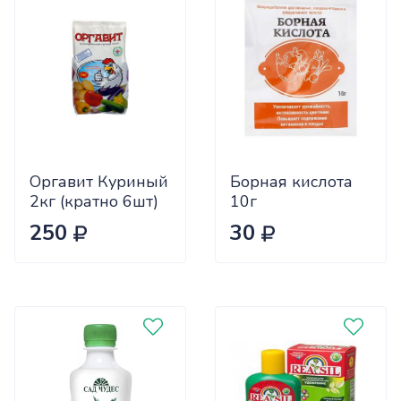
Оргавит Куриный
Борная кислота
2кг (кратно 6шт)
10г
цена за 1шт
Биотехнологии
250
30
х60