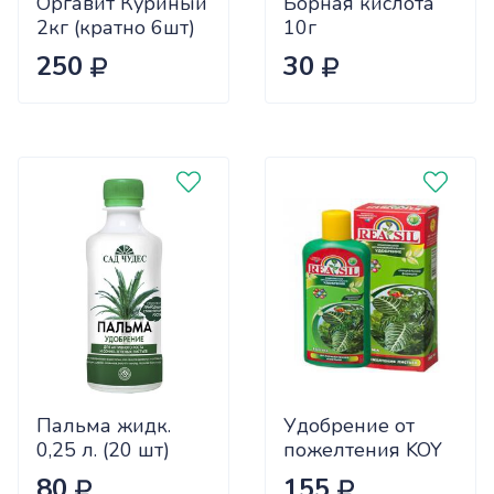
Оргавит Куриный
Борная кислота
2кг (кратно 6шт)
10г
цена за 1шт
Биотехнологии
250
30
х60
Пальма жидк.
Удобрение от
0,25 л. (20 шт)
пожелтения KOY
REASIL 0.25л СЖ
80
155