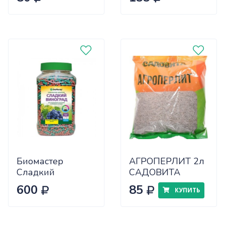
х9
Биомастер
АГРОПЕРЛИТ 2л
Сладкий
САДОВИТА
виноград компл.
600
85
КУПИТЬ
мин. удобрение
1,2 кг