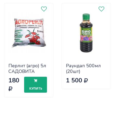
Перлит (агро) 5л
Раундап 500мл
САДОВИТА
(20шт)
х10/300
180
1 500
КУПИТЬ