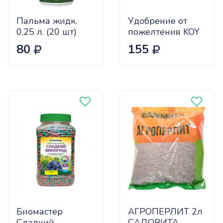
Пальма жидк.
Удобрение от
0,25 л. (20 шт)
пожелтения KOY
REASIL 0.25л СЖ
80
155
х9
Биомастер
АГРОПЕРЛИТ 2л
Сладкий
САДОВИТА