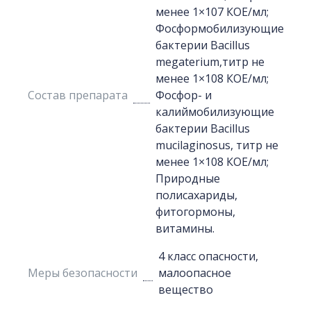
менее 1×107 КОЕ/мл;
Фосформобилизующие
бактерии Bacillus
megaterium,титр не
менее 1×108 КОЕ/мл;
Состав препарата
Фосфор- и
калиймобилизующие
бактерии Bacillus
mucilaginosus, титр не
менее 1×108 КОЕ/мл;
Природные
полисахариды,
фитогормоны,
витамины.
4 класс опасности,
Меры безопасности
малоопасное
вещество