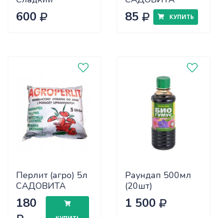
виноград компл.
600
85
КУПИТЬ
мин. удобрение
1,2 кг
Перлит (агро) 5л
Раундап 500мл
САДОВИТА
(20шт)
х10/300
180
1 500