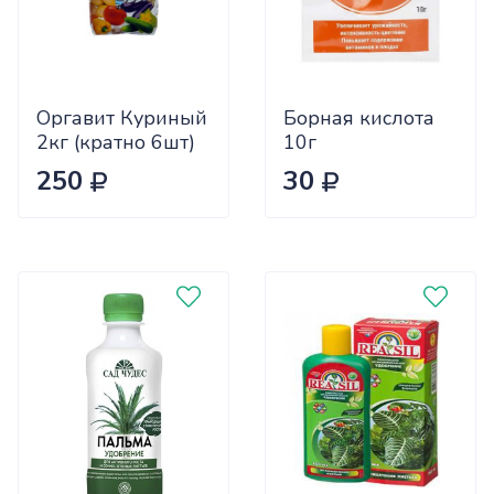
Оргавит Куриный
Борная кислота
2кг (кратно 6шт)
10г
цена за 1шт
Биотехнологии
250
30
х60