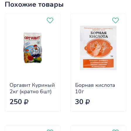
Похожие товары
Оргавит Куриный
Борная кислота
2кг (кратно 6шт)
10г
цена за 1шт
Биотехнологии
250
30
х60