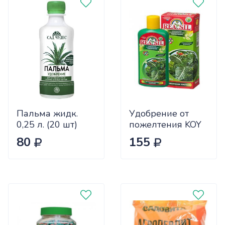
Пальма жидк.
Удобрение от
0,25 л. (20 шт)
пожелтения KOY
REASIL 0.25л СЖ
80
155
х9