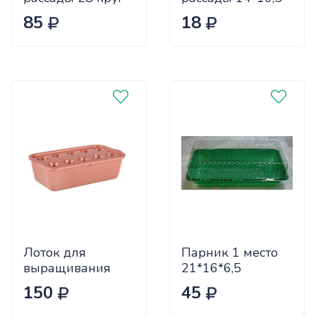
(52*31*6см)
круг. 1,06л КОР
85
18
(Агроком) х70
(45/495)
Лоток для
Парник 1 место
выращивания
21*16*6,5
зеленого лука
(дно+крышка)
150
45
коричн (уп.20)
(1100шт)
М6716