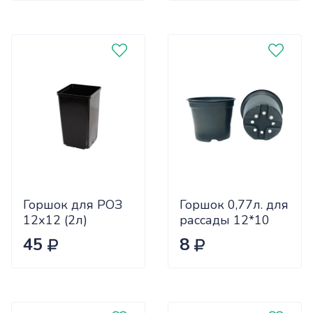
Горшок для РОЗ
Горшок 0,77л. для
12х12 (2л)
рассады 12*10
твердый кв.
(Агроком) х450
45
8
АМИНАх100