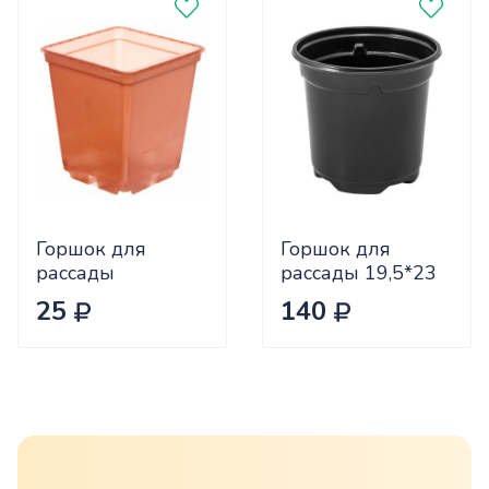
Горшок для
Горшок для
рассады
рассады 19,5*23
13*13квад.1,6л
круг. 5,5л
25
140
КОР (25/150)
ЧЕРН(35)¶