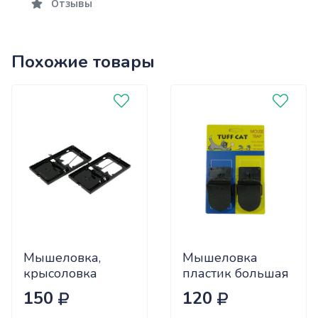
Отзывы
Похожие товары
Мышеловка,
Мышеловка
крысоловка
пластик большая
металлическая
(144) КХ-9003
150
120
Rat & Mouse, 2 шт