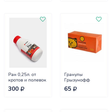
Ран 0,25л. от
Гранулы
кротов и полевок
Грызунофф
х20
оффлайн 150г
300
65
(GR10350021)
х30100гр