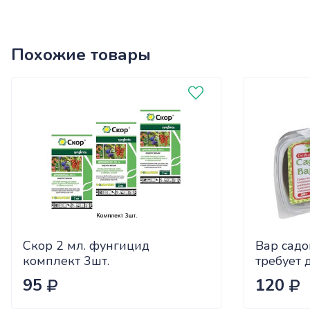
Похожие товары
Скор 2 мл. фунгицид
Вар садо
комплект 3шт.
требует 
подогрев
95
120