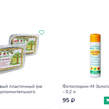
вый пластичный (не
Фитоспорин–М Золот
дополнительного
- 0,2 л
а) 2шт по 200гр
95