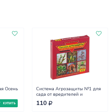
ая Осень
Система Агрозащиты №1 для
сада от вредителей и
болезней (ранняя весна)
110
КУПИТЬ
(48шт)