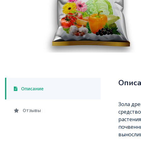
Опис
Описание
Зола дре
Отзывы
средство
растения
почвенны
вынослив