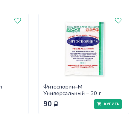
л
Фитоспорин–М
Универсальный – 30 г
90
КУПИТЬ