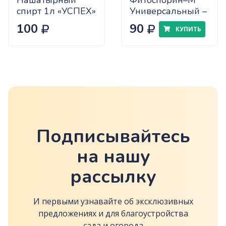
Нашатырный
Фитоспорин–М
спирт 1л «УСПЕХ»
Универсальный –
х12/14
30 г
100
90
КУПИТЬ
Подписывайтесь
на нашу
рассылку
И первыми узнавайте об эксклюзивных
предложениях и для благоустройства
сада и огорода