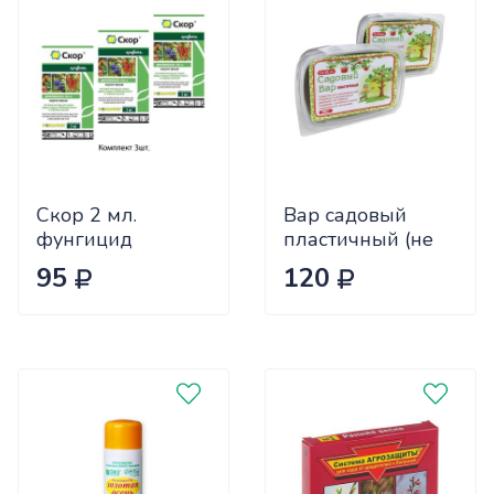
Скор 2 мл.
Вар садовый
фунгицид
пластичный (не
комплект 3шт.
требует
95
120
дополнительного
подогрева) 2шт
по 200гр