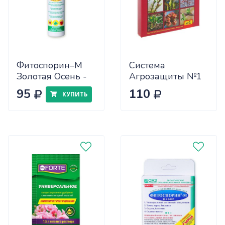
Фитоспорин–М
Система
Золотая Осень -
Агрозащиты №1
0,2 л
для сада от
95
110
КУПИТЬ
вредителей и
болезней (ранняя
весна) (48шт)