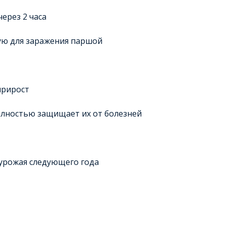
ерез 2 часа
ую для заражения паршой
 прирост
олностью защищает их от болезней
урожая следующего года