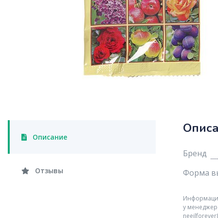
Опис
Описание
Бренд
Отзывы
Форма в
Информация 
у менеджер
neeilforeve