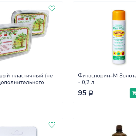
вый пластичный (не
Фитоспорин–М Золот
дополнительного
- 0,2 л
а) 2шт по 200гр
95