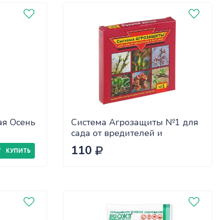
ая Осень
Система Агрозащиты №1 для
сада от вредителей и
болезней (ранняя весна)
110
КУПИТЬ
(48шт)