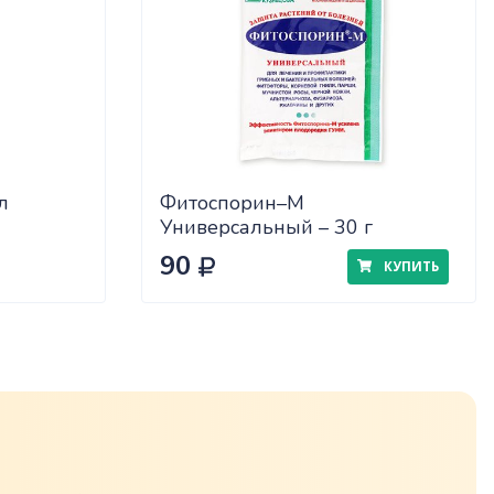
л
Фитоспорин–М
Универсальный – 30 г
90
КУПИТЬ