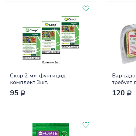
Скор 2 мл. фунгицид
Вар садо
комплект 3шт.
требует 
подогрев
95
120