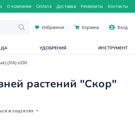
з
О компании
Оплата
Доставка
Реквизиты
Контакты
Избранное
Корзина
Вход
ОДА
УДОБРЕНИЯ
ИНСТРУМЕНТ
х) (З/А) х200
зней растений "Скор"
ся в соцсетях