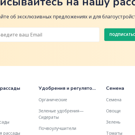
исывайтесь на нашу рас
йте об эксклюзивных предложениях и для благоустройст
ПОДПИСАТЬ
 рассады
Удобрения и регуляторы роста
Семена
Органические
Семена
Зеленые удобрения—
Овощи
Сидераты
ссады
Зелень
Почвоулучшители
я рассады
Томаты