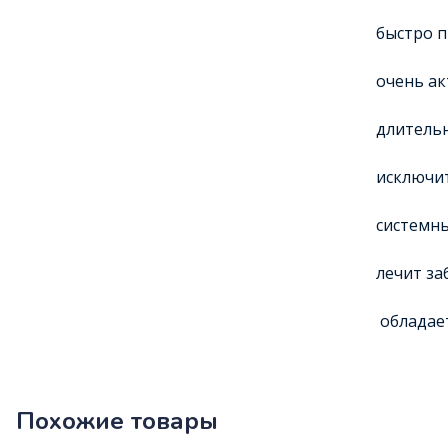
быстро п
очень ак
длительн
исключит
системны
лечит за
обладает
Похожие товары