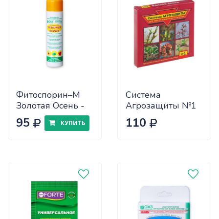
Фитоспорин–М
Система
Золотая Осень -
Агрозащиты №1
0,2 л
для сада от
95
110
КУПИТЬ
вредителей и
болезней (ранняя
весна) (48шт)