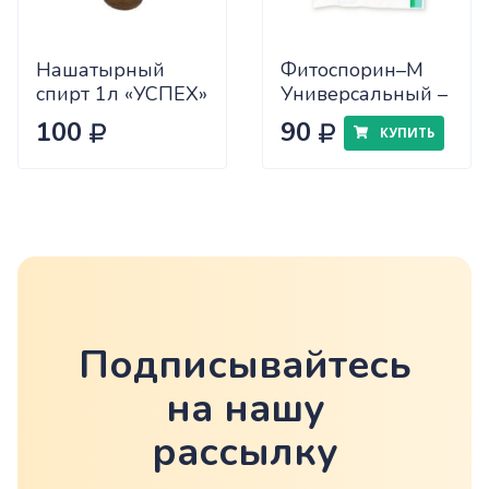
Нашатырный
Фитоспорин–М
спирт 1л «УСПЕХ»
Универсальный –
х12/14
30 г
100
90
КУПИТЬ
Подписывайтесь
на нашу
рассылку