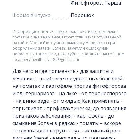
Фитофтороз, Парша
Форма выпуска
Порошок
Информация о технических характеристиках, комплекте
поставки и внешнем виде, может отличаться от указанной
на сайте. Уточняйте эту информацию у менеджера при
оформлении заявки. Если вы заметили ошибку или
неточность в описании, пожалуйста, сообщите нам об этом
по адресу neeilforever89@gmail.com
Для чего и где применять - для защиты и
лечения от наиболее вредоносных болезней -
на томатах и картофеле против фитофтороза
и альтернариоза - на луке - от пероноспороза
- на винограде - от милдью Как применять -
опрыскивать профилактически, до появления
признаков заболевания: - картофель - до
смыкания ботвы в рядках - томаты – вскоре
после высадки в грунт - лук - активный рост
листьев (пера) - виноград – до цветения -