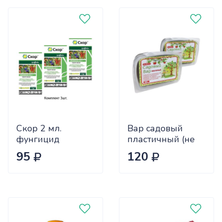
Скор 2 мл.
Вар садовый
фунгицид
пластичный (не
комплект 3шт.
требует
95
120
дополнительного
подогрева) 2шт
по 200гр