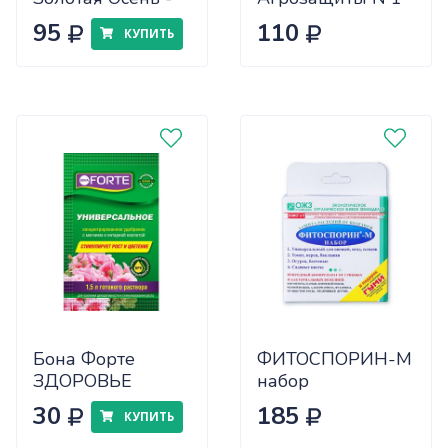
0,2 л
для сада от
95
110
КУПИТЬ
вредителей и
болезней (ранняя
весна) (48шт)
Бона Форте
ФИТОСПОРИН-М
ЗДОРОВЬЕ
набор
универсальное
30
185
КУПИТЬ
пакет 10 мл