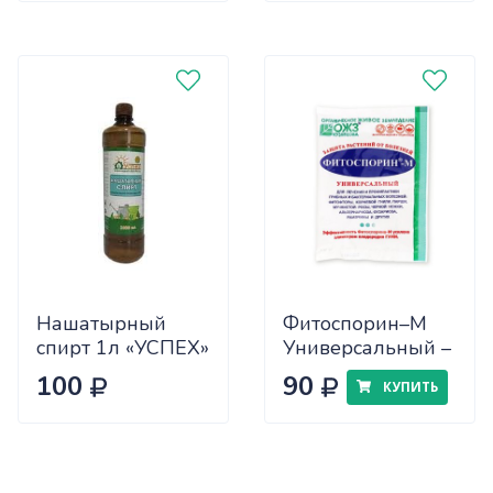
Нашатырный
Фитоспорин–М
спирт 1л «УСПЕХ»
Универсальный –
х12/14
30 г
100
90
КУПИТЬ