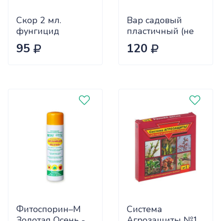
Скор 2 мл.
Вар садовый
фунгицид
пластичный (не
комплект 3шт.
требует
95
120
дополнительного
подогрева) 2шт
по 200гр
Фитоспорин–М
Система
Золотая Осень -
Агрозащиты №1