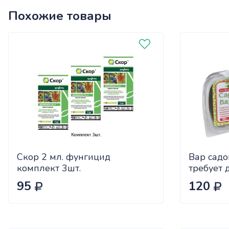
Похожие товары
Скор 2 мл. фунгицид
Вар садо
комплект 3шт.
требует 
подогрев
95
120