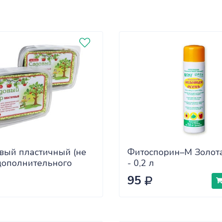
вый пластичный (не
Фитоспорин–М Золот
дополнительного
- 0,2 л
а) 2шт по 200гр
95