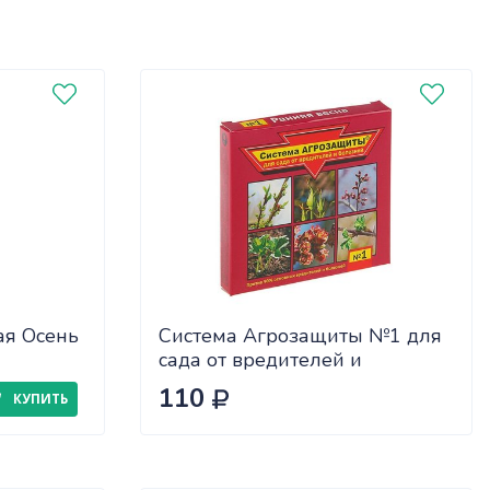
ая Осень
Система Агрозащиты №1 для
сада от вредителей и
болезней (ранняя весна)
110
КУПИТЬ
(48шт)