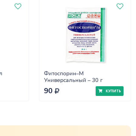
л
Фитоспорин–М
Универсальный – 30 г
90
КУПИТЬ