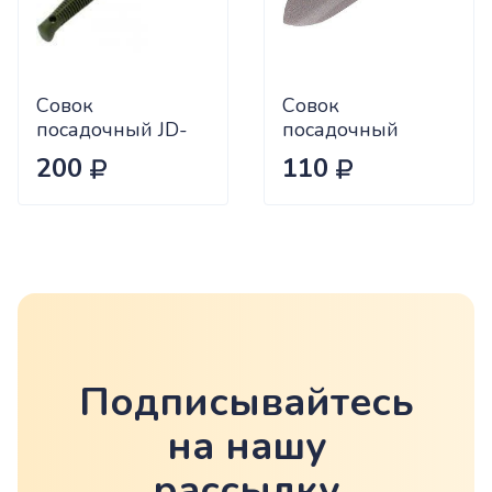
Совок
Совок
посадочный JD-
посадочный
6021B широкий
большой с пласт.
200
110
средний с
ручкой 0,8 мм.
пластиковой
(нержавеющий)
ручкой
САДОВИТА (120)
Подписывайтесь
на нашу
рассылку