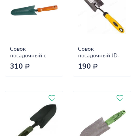
Совок
Совок
посадочный с
посадочный JD-
дерев.ручкой
6082Н широкий с
310
190
(12шт) 8-421213
пластиковой
ручкой
САДОВИТА(120)