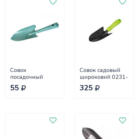
Совок
Совок садовый
посадочный
широковий 0231-
малый
1
55
325
цельнометаллический
1 мм
(порошковое
покрытие) х25