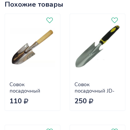
Похожие товары
Совок
Совок
посадочный
посадочный JD-
СПШ, S 1,5 мм.,
6021A широкий
110
250
нержавейка
большой с
пластиковой
ручкой
САДОВИТА (120)