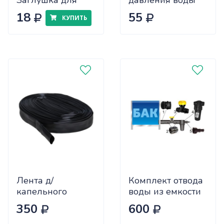
Заглушка для
давления воды
капельной ленты
(SH-2015-5) под
18
55
КУПИТЬ
КРАТНО 100,
шланг 4-6мм
цена за 1 шт
(2000 шт) SL-
007B
Лента д/
Комплект отвода
капельного
воды из емкости
полива КЛ-25
КОВ-1
350
600
(шаг 30см)