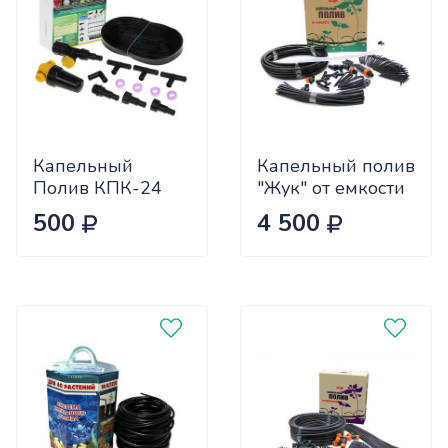
Капельный
Капельный полив
Полив КПК-24
"Жук" от емкости
комплект
30 растений
500
4 500
"Парниковый" с
таймеров 7573-
00