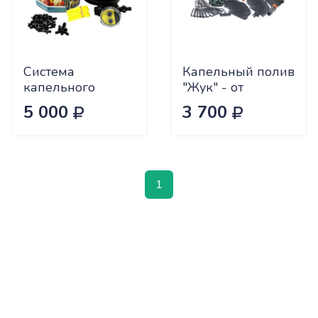
Система
Капельный полив
капельного
"Жук" - от
палива
водопровода 60
5 000
3 700
растений 7818-
00
1