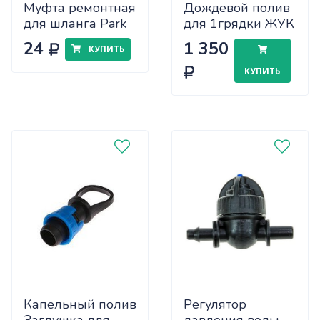
Муфта ремонтная
Дождевой полив
для шланга Park
для 1грядки ЖУК
HL035 1/2" в
х2
24
1 350
КУПИТЬ
пакете (002716)
КУПИТЬ
Капельный полив
Регулятор