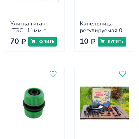
Улитка гигант
Капельница
"ТЭС" 11мм с
регулируемая 0-
коннектором
70
70
10
КУПИТЬ
КУПИТЬ
(100шт) А-316