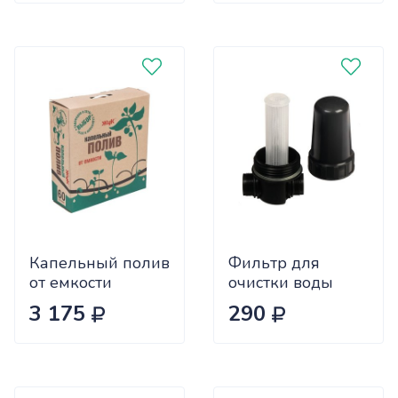
ВИ66175 (40)
Капельный полив
Фильтр для
от емкости
очистки воды
60растений
ФОВ-250 х100
3 175
290
ЖУКх2