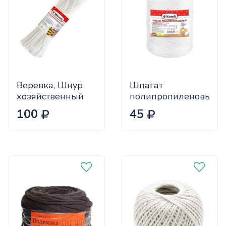
Веревка, Шнур
Шпагат
хозяйственный
полипропиленовый
Komfi 20 м
(100 м) 1000 текс,
100
45
Белый, 1 шт.