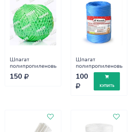
Шпагат
Шпагат
полипропиленовый
полипропиленовый,
зеленый 200м
100 м, 1000 текс,
150
100
(клубок) х30
синий, Komfi
КУПИТЬ