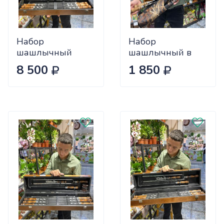
Набор
Набор
шашлычный
шашлычный в
ПОДАРОЧНЫЙ в
тубусе эконом
8 500
1 850
деревянном
(камуфляж) 6
ящике (6
шампуров нерж. с
шампуров+нож+топорик+4стакана)
ручкой ШАР
средний 2К-305
малый 2К-634