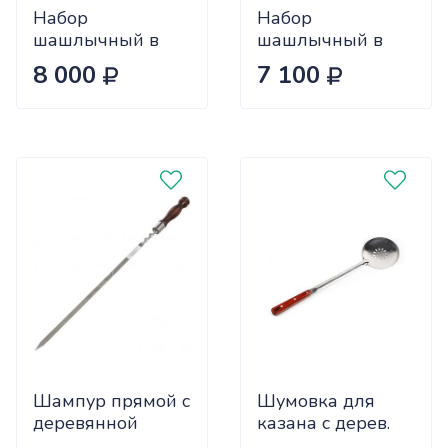
Набор
Набор
шашлычный в
шашлычный в
деревянном
деревянном
8 000
7 100
кейсе большой.
кейсе большой.
№7-2 полный
№7 стандарт
2К-690-2
2К-690
Шампур прямой с
Шумовка для
деревянной
казана с дерев.
ручкой ШАР
ручкой 46см. 2К-