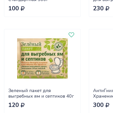
туалетов,
100
230
Garden/1
Зеленый пакет для
АнтиГни
выгребных ям и септиков 40г
Хранение
120
300