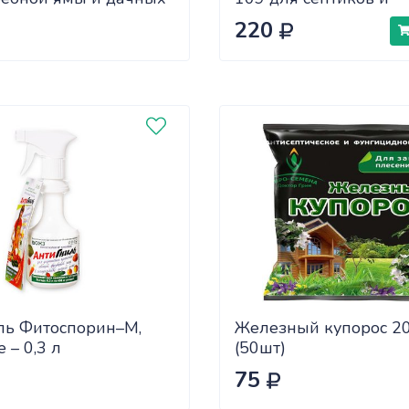
 0.5 л, Nadzor
выгребных ям 75г
220
5
ль Фитоспорин–М,
Железный купорос 2
 – 0,3 л
(50шт)
75