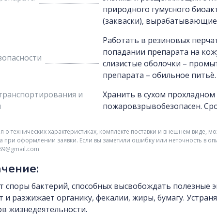
природного гумусного биоак
(закваски), вырабатывающие
Работать в резиновых перча
попадании препарата на кож
зопасности
слизистые оболочки – промы
препарата – обильное питьё.
транспортирования и
Хранить в сухом прохладном
я
пожаровзрывобезопасен. Срок
о технических характеристиках, комплекте поставки и внешнем виде, мо
а при оформлении заявки. Если вы заметили ошибку или неточность в оп
r89@gmail.com
чение:
т споры бактерий, способных высвобождать полезные 
т и разжижает органику, фекалии, жиры, бумагу. Устра
в жизнедеятельности.