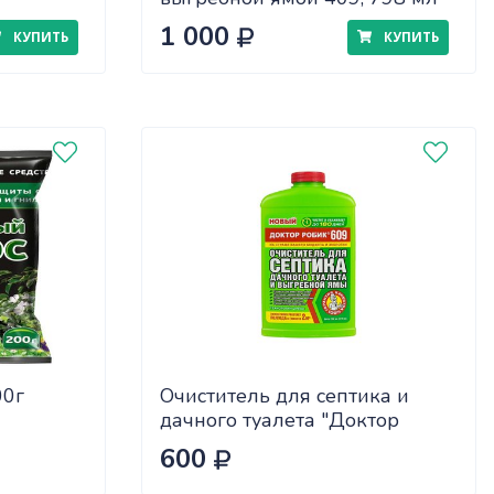
х12 шт
1 000
КУПИТЬ
КУПИТЬ
00г
Очиститель для септика и
дачного туалета "Доктор
Робик 609", 798 мл
600