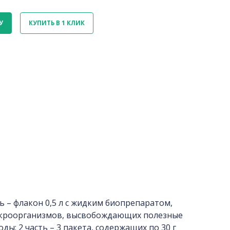
У
КУПИТЬ В 1 КЛИК
ть – флакон 0,5 л с жидким биопрепаратом,
кроорганизмов, высвобождающих полезные
ы; 2 часть – 3 пакета, содержащих по 30 г