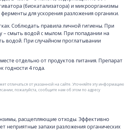
тиватора (биокатализатора) и микроорганизмы
 ферменты для ускорения разложения органики.
тках. Соблюдать правила личной гигиены. При
у – смыть водой с мылом. При попадании на
ть водой. При случайном проглатывании
 месте отдельно от продуктов питания. Препарат
 годности 4 года.
жет отличаться от указанной на сайте. Уточняйте эту информацию
исании, пожалуйста, сообщите нам об этом по адресу
энзимы, расщепляющие отходы. Эффективно
няет неприятные запахи разложения органических