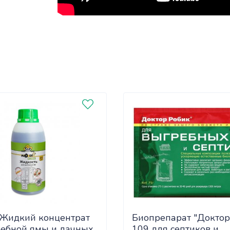
Жидкий концентрат
Биопрепарат "Доктор
ребной ямы и дачных
109 для септиков и