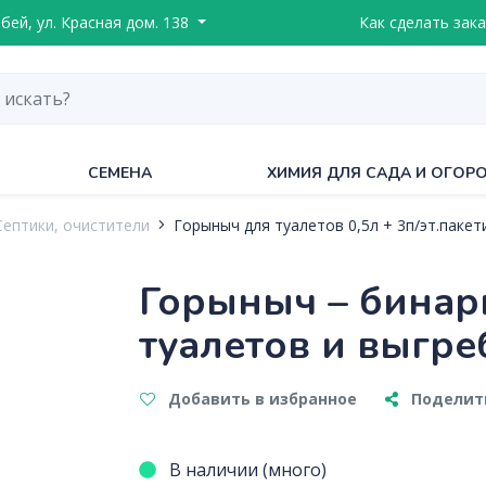
ебей, ул. Красная дом. 138
Как сделать зака
СЕМЕНА
ХИМИЯ ДЛЯ САДА И ОГОР
Септики, очистители
Горыныч для туалетов 0,5л + 3п/эт.пакет
Горыныч – бинар
туалетов и выгр
Добавить в избранное
Поделить
В наличии (много)