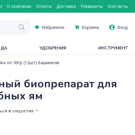
з
О компании
Оплата
Доставка
Реквизиты
Контакты
Избранное
Корзина
Вход
ОДА
УДОБРЕНИЯ
ИНСТРУМЕНТ
ика по 30гр (12шт) Башинком
ный биопрепарат для
ебных ям
ся в соцсетях