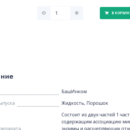
В КОРЗИН
ание
БашИнком
ыпуска
Жидкость, Порошок
Состоит из двух частей 1 час
содержащим ассоциацию ми
репарата
энзимы и расщепляющих отход