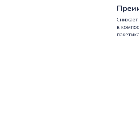
Преим
Снижает 
в компос
пакетика