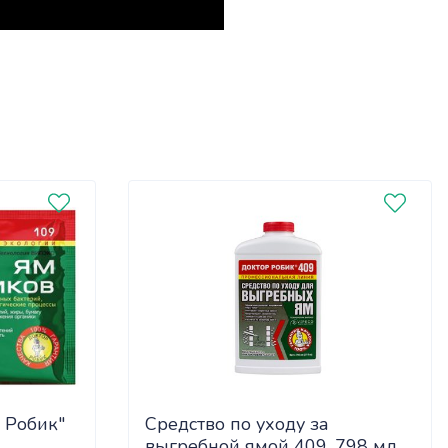
 Робик"
Средство по уходу за
выгребной ямой 409, 798 мл