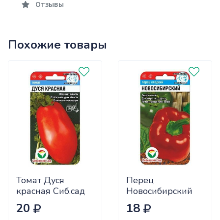
Отзывы
Похожие товары
Томат Дуся
Перец
красная Сиб.сад
Новосибирский
Ц
(ранний) Сиб.сад
20
18
Ц