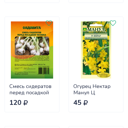
Смесь сидератов
Огурец Нектар
перед посадкой
Манул Ц
чеснока 0,5кг
120
45
САДОВИТА
(25/30)