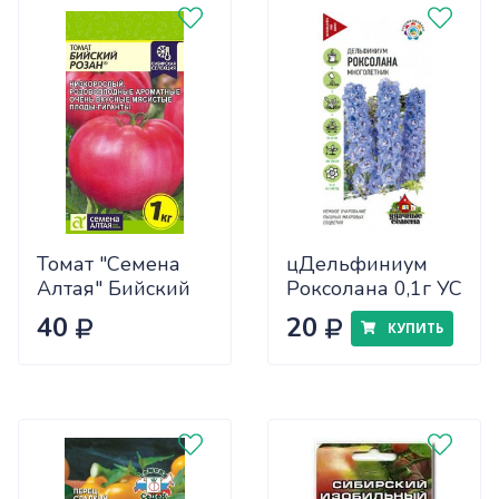
Томат "Семена
цДельфиниум
Алтая" Бийский
Роксолана 0,1г УС
Розан 0,05
40
20
КУПИТЬ