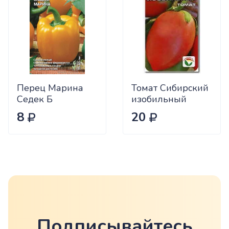
Перец Марина
Томат Сибирский
Седек Б
изобильный
Сиб.сад Ц
8
20
Подписывайтесь