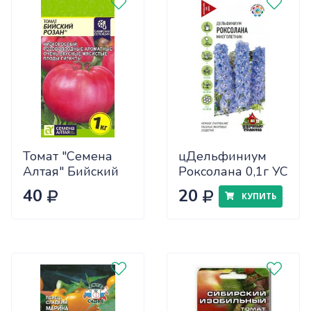
Томат "Семена
цДельфиниум
Алтая" Бийский
Роксолана 0,1г УС
Розан 0,05
40
20
КУПИТЬ