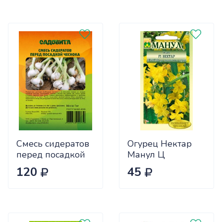
Смесь сидератов
Огурец Нектар
перед посадкой
Манул Ц
чеснока 0,5кг
120
45
САДОВИТА
(25/30)