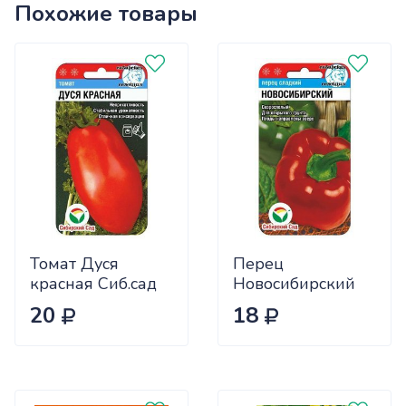
Похожие товары
Томат Дуся
Перец
красная Сиб.сад
Новосибирский
Ц
(ранний) Сиб.сад
20
18
Ц