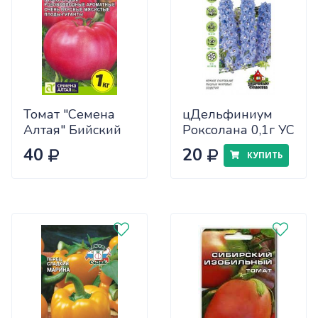
Томат "Семена
цДельфиниум
Алтая" Бийский
Роксолана 0,1г УС
Розан 0,05
40
20
КУПИТЬ