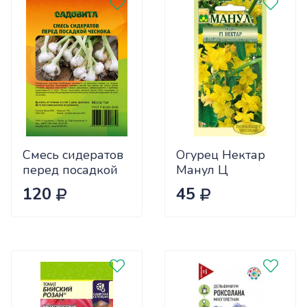
Смесь сидератов
Огурец Нектар
перед посадкой
Манул Ц
чеснока 0,5кг
120
45
САДОВИТА
(25/30)