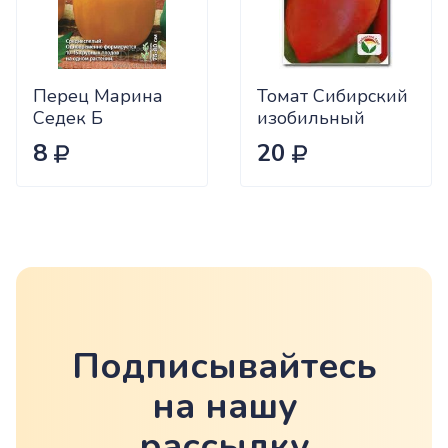
Перец Марина
Томат Сибирский
Седек Б
изобильный
Сиб.сад Ц
8
20
Подписывайтесь
на нашу
рассылку