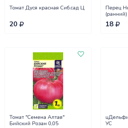
Томат Дуся красная Сиб.сад Ц
Перец Н
(ранний)
20
18
Томат "Семена Алтая"
цДельфи
Бийский Розан 0,05
УС