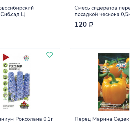
овосибирский
Смесь сидератов пер
 Сиб.сад Ц
посадкой чеснока 0,5
САДОВИТА (25/30)
120
ниум Роксолана 0,1г
Перец Марина Седек