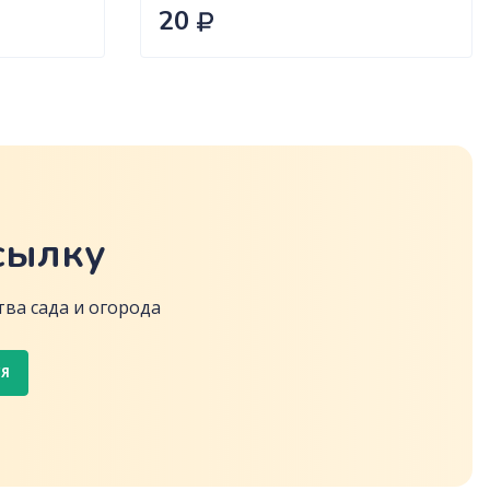
20
сылку
ва сада и огорода
СЯ