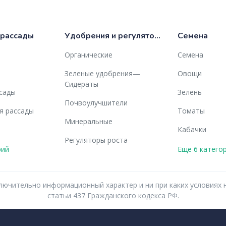
 рассады
Удобрения и регуляторы роста
Семена
Органические
Семена
Зеленые удобрения—
Овощи
Сидераты
ссады
Зелень
Почвоулучшители
я рассады
Томаты
Минеральные
Кабачки
Регуляторы роста
рий
Еще 6 катего
исключительно информационный характер и ни при каких услови
статьи 437 Гражданского кодекса РФ.