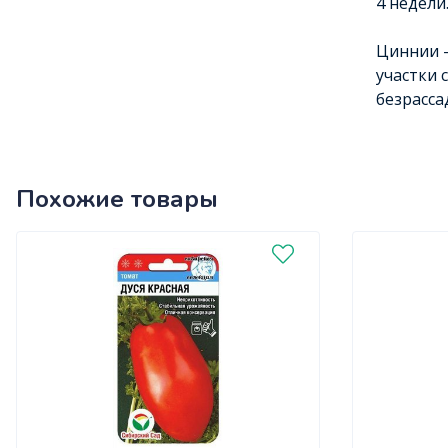
4 недели
Циннии –
участки 
безрасса
Похожие товары