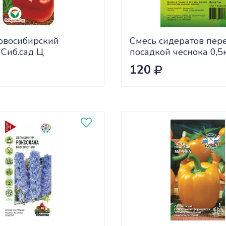
овосибирский
Смесь сидератов пер
 Сиб.сад Ц
посадкой чеснока 0,5
САДОВИТА (25/30)
120