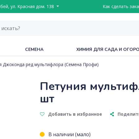
ебей, ул. Красная дом. 138
Как сделать зака
СЕМЕНА
ХИМИЯ ДЛЯ САДА И ОГОР
я Джоконда ред мультифлора (Семена Профи)
Петуния мультиф
шт
Добавить в избранное
Поделить
В наличии (мало)