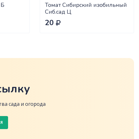
 Б
Томат Сибирский изобильный
Сиб.сад Ц
20
сылку
ва сада и огорода
СЯ