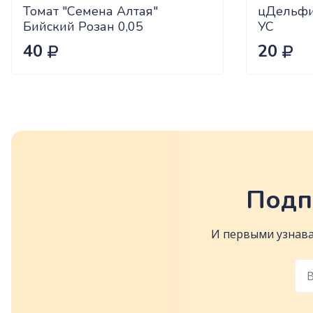
Томат "Семена Алтая"
цДельфи
Бийский Розан 0,05
УС
40
20
Подп
И первыми узнава