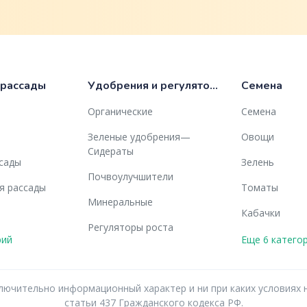
 рассады
Удобрения и регуляторы роста
Семена
Органические
Семена
Зеленые удобрения—
Овощи
Сидераты
ссады
Зелень
Почвоулучшители
я рассады
Томаты
Минеральные
Кабачки
Регуляторы роста
рий
Еще 6 катего
исключительно информационный характер и ни при каких услови
статьи 437 Гражданского кодекса РФ.