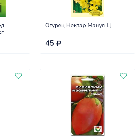
ед
Огурец Нектар Манул Ц
кг
45