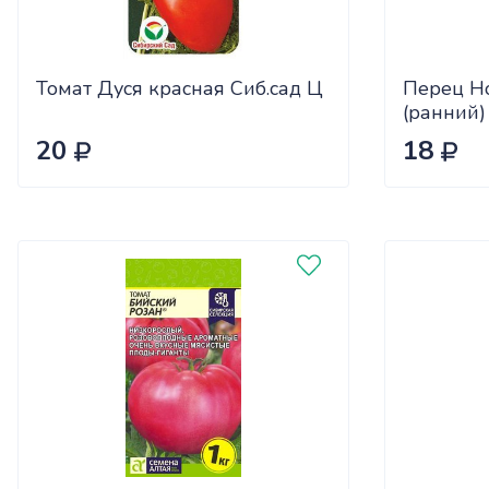
Томат Дуся красная Сиб.сад Ц
Перец Н
(ранний)
20
18