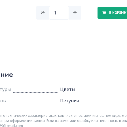
В КОРЗИН
ание
ьтуры
Цветы
тов
Петуния
о технических характеристиках, комплекте поставки и внешнем виде, мо
а при оформлении заявки. Если вы заметили ошибку или неточность в оп
r89@gmail.com