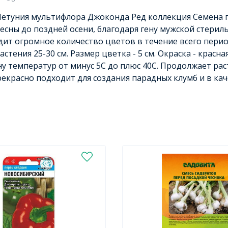
етуния мультифлора Джоконда Ред коллекция Семена п
есны до поздней осени, благодаря гену мужской стериль
ит огромное количество цветов в течение всего период
астения 25-30 см. Размер цветка - 5 см. Окраска - крас
у температур от минус 5С до плюс 40С. Продолжает рас
рекрасно подходит для создания парадных клумб и в ка