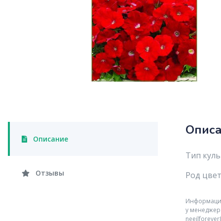
Опис
Описание
Тип кул
Отзывы
Род цве
Информация 
у менеджер
neeilforeve