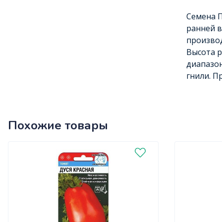
Семена П
ранней в
производ
Высота р
диапазон
гнили. П
Похожие товары