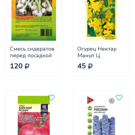
Смесь сидератов
Огурец Нектар
перед посадкой
Манул Ц
чеснока 0,5кг
120
45
САДОВИТА
(25/30)