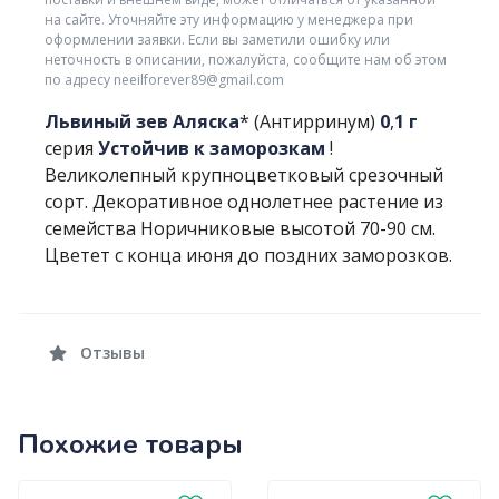
на сайте. Уточняйте эту информацию у менеджера при
оформлении заявки. Если вы заметили ошибку или
неточность в описании, пожалуйста, сообщите нам об этом
по адресу neeilforever89@gmail.com
Львиный зев Аляска
* (Антирринум)
0
,
1 г
серия
Устойчив к заморозкам
!
Великолепный крупноцветковый срезочный
сорт. Декоративное однолетнее растение из
семейства Норичниковые высотой 70-90 см.
Цветет с конца июня до поздних заморозков.
Отзывы
Похожие товары