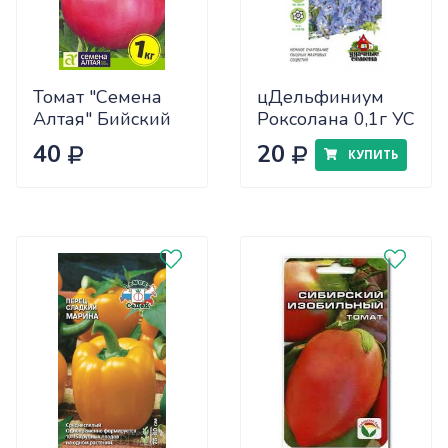
Томат "Семена
цДельфиниум
Алтая" Бийский
Роксолана 0,1г УС
Розан 0,05
40
20
КУПИТЬ