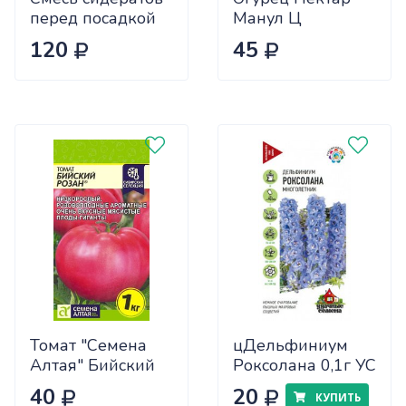
перед посадкой
Манул Ц
чеснока 0,5кг
120
45
САДОВИТА
(25/30)
Томат "Семена
цДельфиниум
Алтая" Бийский
Роксолана 0,1г УС
Розан 0,05
40
20
КУПИТЬ