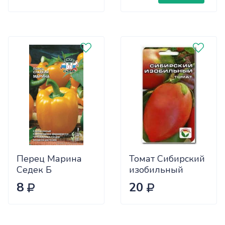
Перец Марина
Томат Сибирский
Седек Б
изобильный
Сиб.сад Ц
8
20