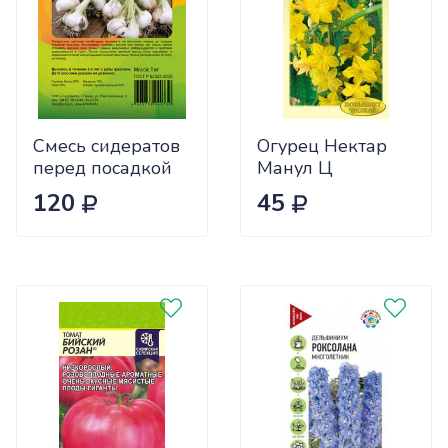
Смесь сидератов
Огурец Нектар
перед посадкой
Манул Ц
чеснока 0,5кг
120
45
САДОВИТА
(25/30)