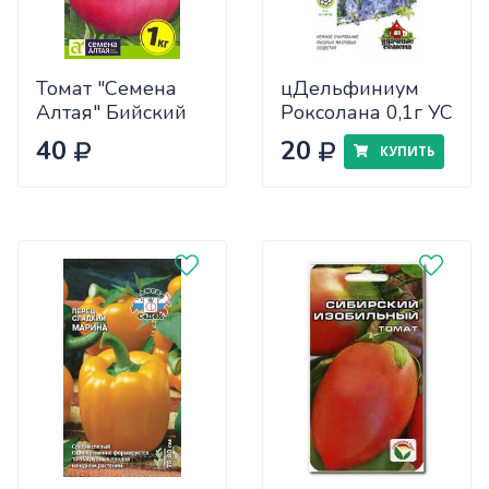
Томат "Семена
цДельфиниум
Алтая" Бийский
Роксолана 0,1г УС
Розан 0,05
40
20
КУПИТЬ