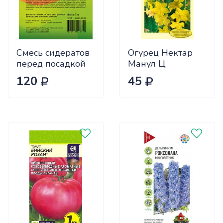
Смесь сидератов
Огурец Нектар
перед посадкой
Манул Ц
чеснока 0,5кг
120
45
САДОВИТА
(25/30)