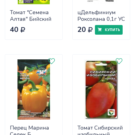
Томат "Семена
цДельфиниум
Алтая" Бийский
Роксолана 0,1г УС
Розан 0,05
40
20
КУПИТЬ
Перец Марина
Томат Сибирский
Седек Б
изобильный