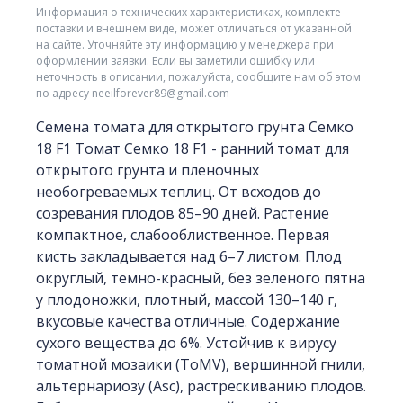
Информация о технических характеристиках, комплекте
поставки и внешнем виде, может отличаться от указанной
на сайте. Уточняйте эту информацию у менеджера при
оформлении заявки. Если вы заметили ошибку или
неточность в описании, пожалуйста, сообщите нам об этом
по адресу neeilforever89@gmail.com
Семена томата для открытого грунта Семко
18 F1 Томат Семко 18 F1 - ранний томат для
открытого грунта и пленочных
необогреваемых теплиц. От всходов до
созревания плодов 85–90 дней. Растение
компактное, слабооблиственное. Первая
кисть закладывается над 6–7 листом. Плод
округлый, темно-красный, без зеленого пятна
у плодоножки, плотный, массой 130–140 г,
вкусовые качества отличные. Содержание
сухого вещества до 6%. Устойчив к вирусу
томатной мозаики (ToMV), вершинной гнили,
альтернариозу (Asc), растрескиванию плодов.