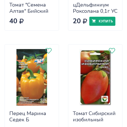
Томат "Семена
цДельфиниум
Алтая" Бийский
Роксолана 0,1г УС
Розан 0,05
40
20
КУПИТЬ
Перец Марина
Томат Сибирский
Седек Б
изобильный
Сиб.сад Ц