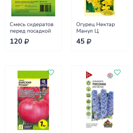
Смесь сидератов
Огурец Нектар
перед посадкой
Манул Ц
чеснока 0,5кг
120
45
САДОВИТА
(25/30)