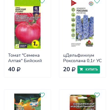
Томат "Семена
цДельфиниум
Алтая" Бийский
Роксолана 0,1г УС
Розан 0,05
40
20
КУПИТЬ