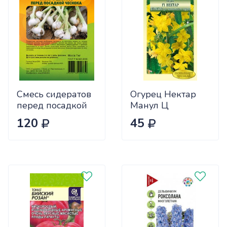
Смесь сидератов
Огурец Нектар
перед посадкой
Манул Ц
чеснока 0,5кг
120
45
САДОВИТА
(25/30)