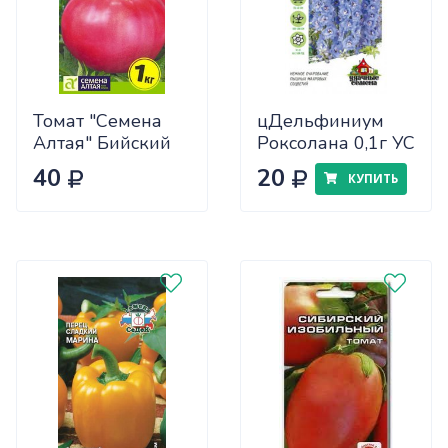
Томат "Семена
цДельфиниум
Алтая" Бийский
Роксолана 0,1г УС
Розан 0,05
40
20
КУПИТЬ