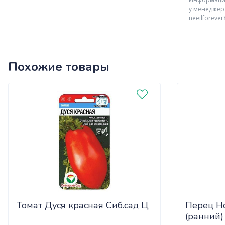
у менеджер
neeilforeve
Похожие товары
Томат Дуся красная Сиб.сад Ц
Перец Н
(ранний)