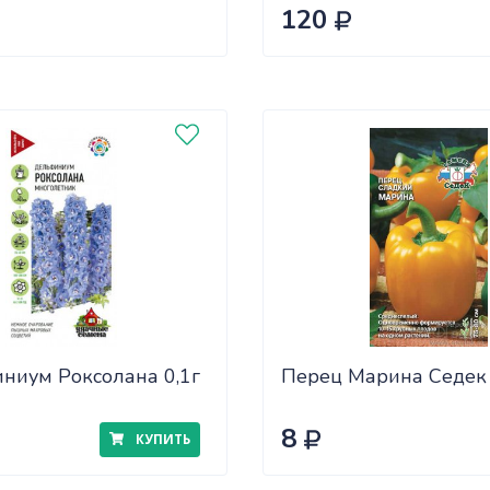
САДОВИТА (25/30)
120
ниум Роксолана 0,1г
Перец Марина Седек
8
КУПИТЬ