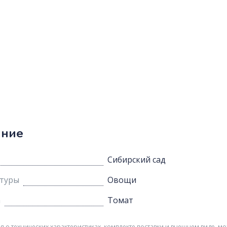
ание
Сибирский сад
ьтуры
Овощи
а
Томат
о технических характеристиках, комплекте поставки и внешнем виде, мо