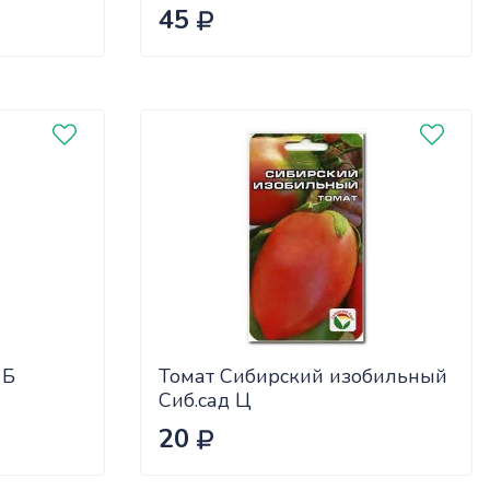
45
 Б
Томат Сибирский изобильный
Сиб.сад Ц
20