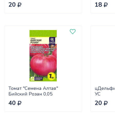
20
18
Томат "Семена Алтая"
цДельфи
Бийский Розан 0,05
УС
40
20