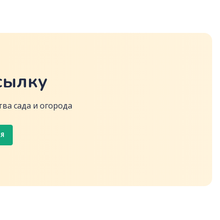
сылку
ва сада и огорода
СЯ