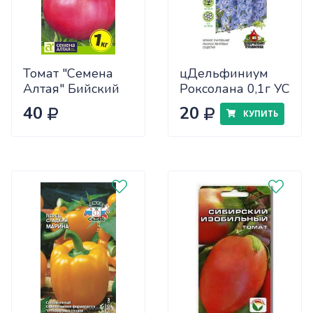
Томат "Семена
цДельфиниум
Алтая" Бийский
Роксолана 0,1г УС
Розан 0,05
40
20
КУПИТЬ