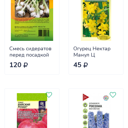
Смесь сидератов
Огурец Нектар
перед посадкой
Манул Ц
чеснока 0,5кг
120
45
САДОВИТА
(25/30)