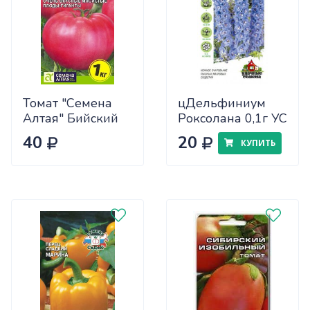
Томат "Семена
цДельфиниум
Алтая" Бийский
Роксолана 0,1г УС
Розан 0,05
40
20
КУПИТЬ