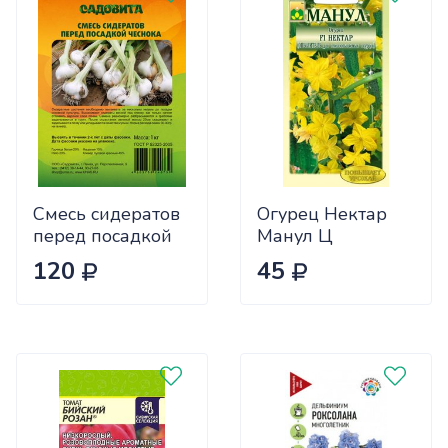
Смесь сидератов
Огурец Нектар
перед посадкой
Манул Ц
чеснока 0,5кг
120
45
САДОВИТА
(25/30)