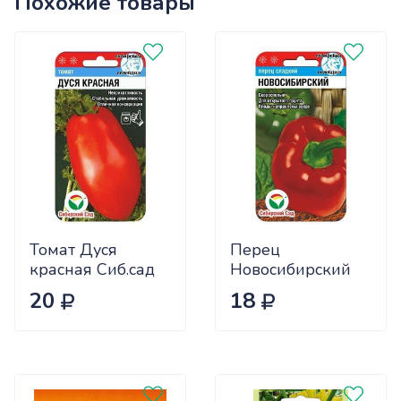
Похожие товары
Томат Дуся
Перец
красная Сиб.сад
Новосибирский
Ц
(ранний) Сиб.сад
20
18
Ц