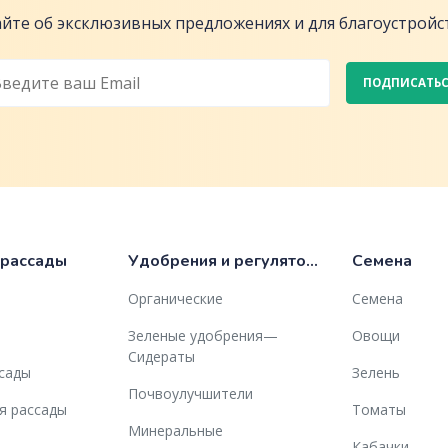
йте об эксклюзивных предложениях и для благоустройст
ПОДПИСАТЬ
 рассады
Удобрения и регуляторы роста
Семена
Органические
Семена
Зеленые удобрения—
Овощи
Сидераты
ссады
Зелень
Почвоулучшители
я рассады
Томаты
Минеральные
Кабачки