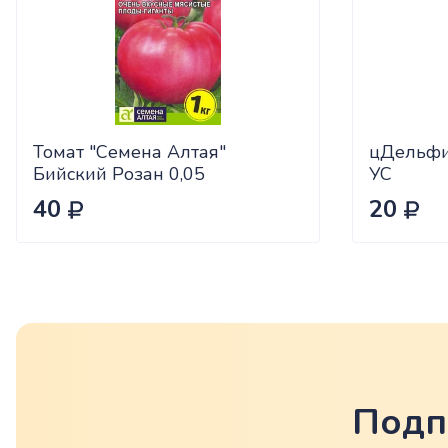
Томат "Семена Алтая"
цДельфи
Бийский Розан 0,05
УС
40
20
Подп