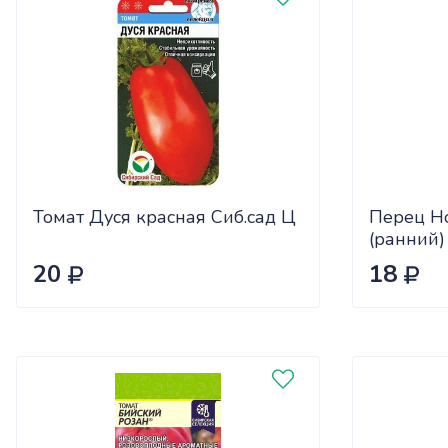
Томат Дуся красная Сиб.сад Ц
Перец Н
(ранний)
20
18