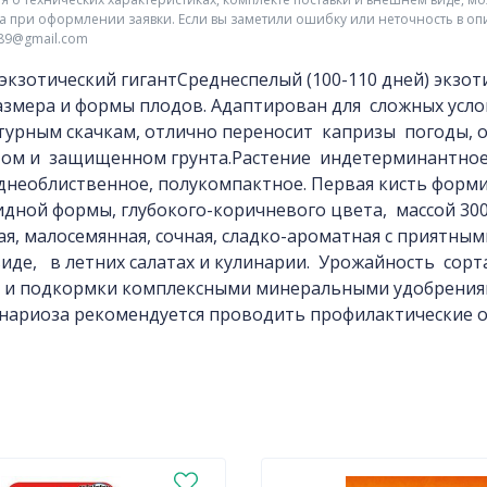
а при оформлении заявки. Если вы заметили ошибку или неточность в оп
r89@gmail.com
экзотический гигантСреднеспелый (100-110 дней) экзот
азмера и формы плодов. Адаптирован для сложных усло
турным скачкам, отлично переносит капризы погоды, 
том и защищенном грунта.Растение индетерминантное
еднеоблиственное, полукомпактное. Первая кисть форми
дной формы, глубокого-коричневого цвета, массой 30
ая, малосемянная, сочная, сладко-ароматная с приятн
иде, в летних салатах и кулинарии. Урожайность сорт
в и подкормки комплексными минеральными удобрения
нариоза рекомендуется проводить профилактические 