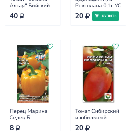
Алтая" Бийский
Роксолана 0,1г УС
Розан 0,05
40
20
КУПИТЬ
Перец Марина
Томат Сибирский
Седек Б
изобильный
Сиб.сад Ц
8
20