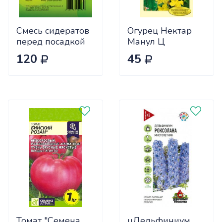
Смесь сидератов
Огурец Нектар
перед посадкой
Манул Ц
чеснока 0,5кг
120
45
САДОВИТА
(25/30)
Томат "Семена
цДельфиниум