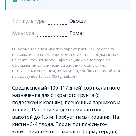
Тип культуры
Овощи
Культура
Томат
Информация о технических характеристиках, комплекте
поставки и внешнем виде, может отличаться от указанной
на сайте. Уточняйте эту информацию у менеджера при
оформлении заявки. Если вы заметили ошибку или
неточность в описании, пожалуйста, сообщите нам об этом
по адресу neeilforever89@gmail.com
Среднеспелый (100-117 дней) сорт салатного
назначения для открытого грунта (с
подвязкой к кольям), пленочных парников и
теплиц. Растение индетерминантное,
высотой до 1,5 м. Требует пасынкования. На
кисти - 3-4 плода. Плоды приплюснуто-
конусовидные (напоминают форму сердца),